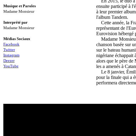
En 2015, le duo a éc
Musique et Paroles
ensuite participé à l
Madame Monsieur
à leur premier album
l'album Tandem.
Interprété par
Cette année, la Fran
Madame Monsieur
représentant de l'Eur
Eurovision hébergé p
Médias Sociaux
Madame Monsieur a c
Facebook
chanson basée sur une
Twitter
sur le bateau humani
Instagram
nigériane échappait à
Deezer
alors que le père de
YouTube
les a amenés à Catane
Le 8 janvier, Émilie
pour la finale qui a 
performera directeme