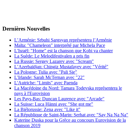
Dernières
Νouvelles
L’Arménie: Srbuhi Sargsyan représentera l’Arménie
Malta: "Chameleon" interprété par Michela Pace
L'Israël: "Home" est la chanson que Kobi va chanter
La Suède: Le Melodifestivalen a pris fin
La Russie: Sergey Lazarev avec "Scream"
L’Azerbaïdjan: Chingiz Mustafayev avec "Vérité"
La Pologne: Tulia avec "Pali Się"
L'Irlande: Sarah McTernan avec "22"
L'Autriche: "Limits" avec Paenda
La Macédoine du Nord: Tamara Todevska représentera le
pays à l'Eurovision
Les Pays-Bas: Duncan Laurence avec "Arcade"
La Suisse: Luca Hänni avec "She got me"
La Biélorussie: Zena avec "Like it"
La République de Saint-Marin: Serhat avec "Say Na Na Na"
Katerine Duska pour la Grèce au concours Eurovision de la
chanson 2019