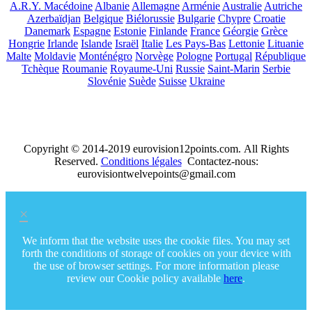
A.R.Y. Macédoine
Albanie
Allemagne
Arménie
Australie
Autriche
Azerbaïdjan
Belgique
Biélorussie
Bulgarie
Chypre
Croatie
Danemark
Espagne
Estonie
Finlande
France
Géorgie
Grèce
Hongrie
Irlande
Islande
Israël
Italie
Les Pays-Bas
Lettonie
Lituanie
Malte
Moldavie
Monténégro
Norvège
Pologne
Portugal
République
Tchèque
Roumanie
Royaume-Uni
Russie
Saint-Marin
Serbie
Slovénie
Suède
Suisse
Ukraine
Copyright © 2014-2019 eurovision12points.com. All Rights
Reserved.
Conditions légales
Contactez-nous:
eurovisiontwelvepoints@gmail.com
×
We inform that the website uses the cookie files. You may set
forth the conditions of storage of cookies on your device with
the use of browser settings. For more information please
review our Cookie policy available
here
.