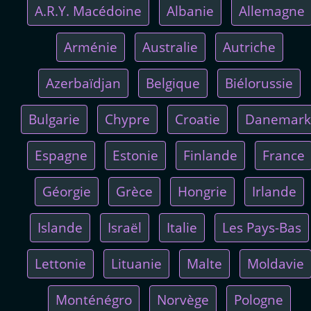
A.R.Y. Macédoine
Albanie
Allemagne
Arménie
Australie
Autriche
Azerbaïdjan
Belgique
Biélorussie
Bulgarie
Chypre
Croatie
Danemark
Espagne
Estonie
Finlande
France
Géorgie
Grèce
Hongrie
Irlande
Islande
Israël
Italie
Les Pays-Bas
Lettonie
Lituanie
Malte
Moldavie
Monténégro
Norvège
Pologne