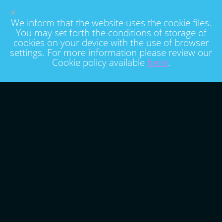
×
We inform that the website uses the cookie files.
You may set forth the conditions of storage of
cookies on your device with the use of browser
settings. For more information please review our
Cookie policy available
here
.