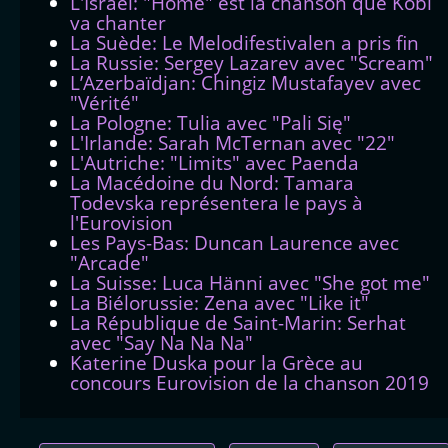
L'Israël: "Home" est la chanson que Kobi
va chanter
La Suède: Le Melodifestivalen a pris fin
La Russie: Sergey Lazarev avec "Scream"
L’Azerbaïdjan: Chingiz Mustafayev avec
"Vérité"
La Pologne: Tulia avec "Pali Się"
L'Irlande: Sarah McTernan avec "22"
L'Autriche: "Limits" avec Paenda
La Macédoine du Nord: Tamara
Todevska représentera le pays à
l'Eurovision
Les Pays-Bas: Duncan Laurence avec
"Arcade"
La Suisse: Luca Hänni avec "She got me"
La Biélorussie: Zena avec "Like it"
La République de Saint-Marin: Serhat
avec "Say Na Na Na"
Katerine Duska pour la Grèce au
concours Eurovision de la chanson 2019