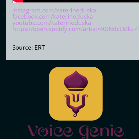
instagram.com/katerineduska
facebook.com/katerineduska
youtube.com/katerineduska
https://open.spotify.com/artist/40tNdcLMk
Source: ERT