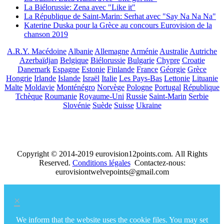
La Biélorussie: Zena avec "Like it"
La République de Saint-Marin: Serhat avec "Say Na Na Na"
Katerine Duska pour la Grèce au concours Eurovision de la
chanson 2019
A.R.Y. Macédoine
Albanie
Allemagne
Arménie
Australie
Autriche
Azerbaïdjan
Belgique
Biélorussie
Bulgarie
Chypre
Croatie
Danemark
Espagne
Estonie
Finlande
France
Géorgie
Grèce
Hongrie
Irlande
Islande
Israël
Italie
Les Pays-Bas
Lettonie
Lituanie
Malte
Moldavie
Monténégro
Norvège
Pologne
Portugal
République
Tchèque
Roumanie
Royaume-Uni
Russie
Saint-Marin
Serbie
Slovénie
Suède
Suisse
Ukraine
Copyright © 2014-2019 eurovision12points.com. All Rights
Reserved.
Conditions légales
Contactez-nous:
eurovisiontwelvepoints@gmail.com
×
We inform that the website uses the cookie files. You may set