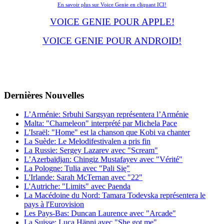
En savoir plus sur Voice Genie en cliquant ICI!
VOICE GENIE POUR APPLE!
VOICE GENIE POUR ANDROID!
Dernières
Νouvelles
L’Arménie: Srbuhi Sargsyan représentera l’Arménie
Malta: "Chameleon" interprété par Michela Pace
L'Israël: "Home" est la chanson que Kobi va chanter
La Suède: Le Melodifestivalen a pris fin
La Russie: Sergey Lazarev avec "Scream"
L’Azerbaïdjan: Chingiz Mustafayev avec "Vérité"
La Pologne: Tulia avec "Pali Się"
L'Irlande: Sarah McTernan avec "22"
L'Autriche: "Limits" avec Paenda
La Macédoine du Nord: Tamara Todevska représentera le
pays à l'Eurovision
Les Pays-Bas: Duncan Laurence avec "Arcade"
La Suisse: Luca Hänni avec "She got me"