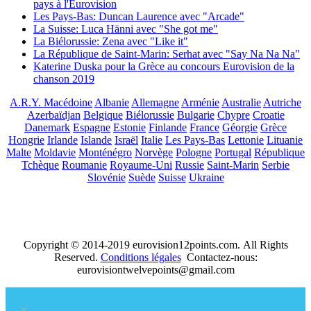
pays à l'Eurovision
Les Pays-Bas: Duncan Laurence avec "Arcade"
La Suisse: Luca Hänni avec "She got me"
La Biélorussie: Zena avec "Like it"
La République de Saint-Marin: Serhat avec "Say Na Na Na"
Katerine Duska pour la Grèce au concours Eurovision de la
chanson 2019
A.R.Y. Macédoine
Albanie
Allemagne
Arménie
Australie
Autriche
Azerbaïdjan
Belgique
Biélorussie
Bulgarie
Chypre
Croatie
Danemark
Espagne
Estonie
Finlande
France
Géorgie
Grèce
Hongrie
Irlande
Islande
Israël
Italie
Les Pays-Bas
Lettonie
Lituanie
Malte
Moldavie
Monténégro
Norvège
Pologne
Portugal
République
Tchèque
Roumanie
Royaume-Uni
Russie
Saint-Marin
Serbie
Slovénie
Suède
Suisse
Ukraine
Copyright © 2014-2019 eurovision12points.com. All Rights
Reserved.
Conditions légales
Contactez-nous:
eurovisiontwelvepoints@gmail.com
×