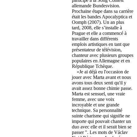
participé à la Song Contest
allemande Bundesvision.
Prochaine étape dans sa carrière
était les bandes Apocalyptica et
Oomph (2007). Un an plus
tard, 2008, elle s’installe à
Prague et elle a commencé à
travailler dans différents
emplois artistiques en tant que
présentateur de télévision,
chanteur avec plusieurs groupes
populaires en Allemagne et en
République Tchèque.
«Je ai déjà eu l'occasion de
jouer avec Marta avant et nous
avons tous deux senti qu'il y
avait assez bonne chimie passe.
Marta est sensuel, une vraie
femme, avec une voix
incroyable et une grande
technique. Sa personnalité
suinte charisme qui signifie ne
importe qui pouvait chanter un
duo avec elle et il serait bien se
passer ". Les mots de Václav