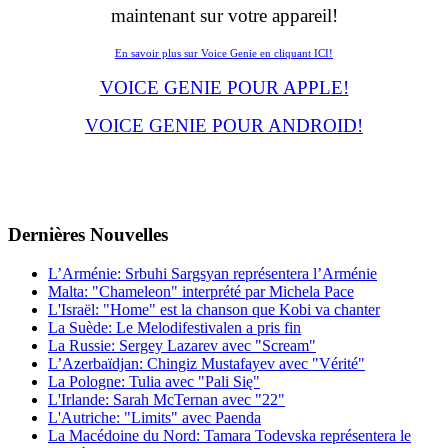
maintenant sur votre appareil!
En savoir plus sur Voice Genie en cliquant ICI!
VOICE GENIE POUR APPLE!
VOICE GENIE POUR ANDROID!
Dernières
Νouvelles
L’Arménie: Srbuhi Sargsyan représentera l’Arménie
Malta: "Chameleon" interprété par Michela Pace
L'Israël: "Home" est la chanson que Kobi va chanter
La Suède: Le Melodifestivalen a pris fin
La Russie: Sergey Lazarev avec "Scream"
L’Azerbaïdjan: Chingiz Mustafayev avec "Vérité"
La Pologne: Tulia avec "Pali Się"
L'Irlande: Sarah McTernan avec "22"
L'Autriche: "Limits" avec Paenda
La Macédoine du Nord: Tamara Todevska représentera le