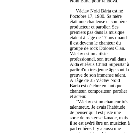
Noid Bárta pour Jandová.
Václav Noid Bárta est né
l’octobre 17, 1980. Sa mère
était une chanteuse et son père
producteur et parolier. Ses
premiers pas dans la musique
étaient à l'âge de 17 ans quand
il est devenu le chanteur du
groupe de rock Dolores Clan.
Václav est un artiste
professionnel, son travail dans
Aida et Jésus-Christ Superstar à
partir d'un très jeune âge sont la
preuve de son immense talent.
À l'âge de 35 Václav Noid
Bárta est célèbre en tant que
chanteur, compositeur, parolier
et acteur.
"Václav est un chanteur très
talentueux. Je avais l'habitude
de penser qu'il est juste une
sorte de rocker self-made, mais
il se est avéré être un musicien à
part entière. Il y a aussi une