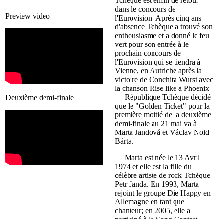
Tchèque est enfin de retour
dans le concours de
Preview video
l'Eurovision. Après cinq ans
d'absence Tchèque a trouvé son
enthousiasme et a donné le feu
vert pour son entrée à le
prochain concours de
l'Eurovision qui se tiendra à
Vienne, en Autriche après la
victoire de Conchita Wurst avec
la chanson Rise like a Phoenix
République Tchèque décidé
Deuxième demi-finale
que le "Golden Ticket" pour la
première moitié de la deuxième
demi-finale au 21 mai va à
Marta Jandová et Václav Noid
Bárta.
Marta est née le 13 Avril
1974 et elle est la fille du
célèbre artiste de rock Tchèque
Petr Janda. En 1993, Marta
rejoint le groupe Die Happy en
Allemagne en tant que
chanteur; en 2005, elle a