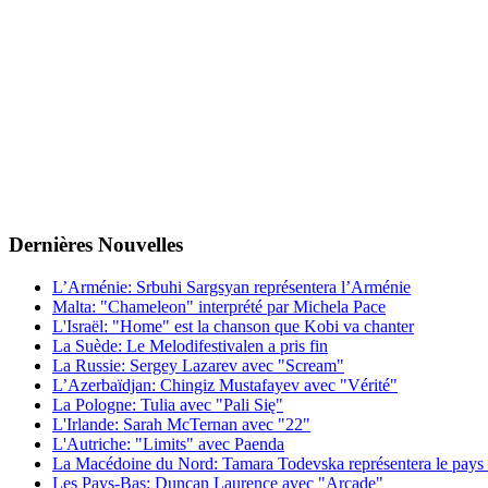
Dernières
Νouvelles
L’Arménie: Srbuhi Sargsyan représentera l’Arménie
Malta: "Chameleon" interprété par Michela Pace
L'Israël: "Home" est la chanson que Kobi va chanter
La Suède: Le Melodifestivalen a pris fin
La Russie: Sergey Lazarev avec "Scream"
L’Azerbaïdjan: Chingiz Mustafayev avec "Vérité"
La Pologne: Tulia avec "Pali Się"
L'Irlande: Sarah McTernan avec "22"
L'Autriche: "Limits" avec Paenda
La Macédoine du Nord: Tamara Todevska représentera le pays 
Les Pays-Bas: Duncan Laurence avec "Arcade"