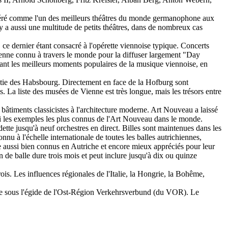
sidéré comme l'un des meilleurs théâtres du monde germanophone aux
y a aussi une multitude de petits théâtres, dans de nombreux cas
e dernier étant consacré à l'opérette viennoise typique. Concerts
ienne connu à travers le monde pour la diffuser largement "Day
tant les meilleurs moments populaires de la musique viennoise, en
astie des Habsbourg. Directement en face de la Hofburg sont
 La liste des musées de Vienne est très longue, mais les trésors entre
âtiments classicistes à l'architecture moderne. Art Nouveau a laissé
i les exemples les plus connus de l'Art Nouveau dans le monde.
ette jusqu'à neuf orchestres en direct. Billes sont maintenues dans les
nu à l'échelle internationale de toutes les balles autrichiennes,
ue aussi bien connus en Autriche et encore mieux appréciés pour leur
de balle dure trois mois et peut inclure jusqu'à dix ou quinze
is. Les influences régionales de l'Italie, la Hongrie, la Bohême,
ire sous l'égide de l'Ost-Région Verkehrsverbund (du VOR). Le