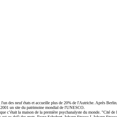
st l'un des neuf états et accueille plus de 20% de l'Autriche. Après Berl
en 2001 un site du patrimoine mondial de l'UNESCO.
e c’était la maison de la première psychanalyste du monde. "Cité de l
ns est au-delà des mots. Franz Schubert, Johann Strauss I, Johann Strau