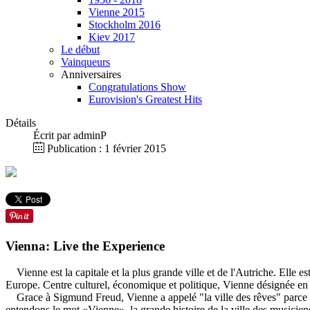
Vienne 2015
Stockholm 2016
Kiev 2017
Le début
Vainqueurs
Anniversaires
Congratulations Show
Eurovision's Greatest Hits
Détails
Écrit par
adminP
Publication : 1 février 2015
Vienna: Live the Experience
Vienne est la capitale et la plus grande ville et de l'Autriche. Elle e
Europe. Centre culturel, économique et politique, Vienne désignée 
Grace à Sigmund Freud, Vienne a appelé "la ville des rêves" parce qu
entendons le mot «Vienne», la grande histoire de la ville des musicie