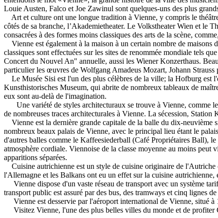
Louie Austen, Falco et Joe Zawinul sont quelques-uns des plus grand
Art et culture ont une longue tradition à Vienne, y compris le théât
côtés de sa branche, l’Akademietheater. Le Volkstheater Wien et le The
consacrées à des formes moins classiques des arts de la scène, comme
Vienne est également à la maison à un certain nombre de maisons d'opé
classiques sont effectuées sur les sites de renommée mondiale tels q
Concert du Nouvel An" annuelle, aussi les Wiener Konzerthaus. Beaucou
particulier les œuvres de Wolfgang Amadeus Mozart, Johann Strauss pè
Le Musée Sisi est l'un des plus célèbres de la ville; la Hofburg est 
Kunsthistorisches Museum, qui abrite de nombreux tableaux de maîtres a
eux sont au-delà de l'imagination.
Une variété de styles architecturaux se trouve à Vienne, comme le R
de nombreuses traces architecturales à Vienne. La sécession, Station
Vienne est la dernière grande capitale de la balle du dix-neuvième sièc
nombreux beaux palais de Vienne, avec le principal lieu étant le palais
d'autres balles comme le Kaffeesiederball (Café Propriétaires Ball), 
atmosphère cordiale. Viennoise de la classe moyenne au moins peut visi
apparitions séparées.
Cuisine autrichienne est un style de cuisine originaire de l'Autriche 
l'Allemagne et les Balkans ont eu un effet sur la cuisine autrichienne, e
Vienne dispose d'un vaste réseau de transport avec un système tarifa
transport public est assuré par des bus, des tramways et cinq lignes d
Vienne est desservie par l'aéroport international de Vienne, situé à 1
Visitez Vienne, l'une des plus belles villes du monde et de profite