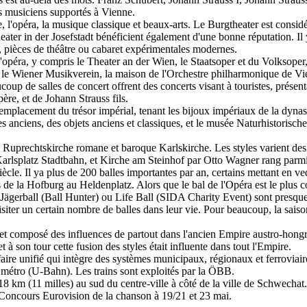
s musiciens supportés à Vienne.
re, l'opéra, la musique classique et beaux-arts. Le Burgtheater est con
ater in der Josefstadt bénéficient également d'une bonne réputation. Il 
, pièces de théâtre ou cabaret expérimentales modernes.
ra, y compris le Theater an der Wien, le Staatsoper et du Volksoper, c
ue le Wiener Musikverein, la maison de l'Orchestre philharmonique de V
p de salles de concert offrent des concerts visant à touristes, présen
re, et de Johann Strauss fils.
l'emplacement du trésor impérial, tenant les bijoux impériaux de la dyn
nciens, des objets anciens et classiques, et le musée Naturhistorisches.
uprechtskirche romane et baroque Karlskirche. Les styles varient des b
 Karlsplatz Stadtbahn, et Kirche am Steinhof par Otto Wagner rang parm
le. Il ya plus de 200 balles importantes par an, certains mettant en ved
 de la Hofburg au Heldenplatz. Alors que le bal de l'Opéra est le plus con
le Jägerball (Ball Hunter) ou Life Ball (SIDA Charity Event) sont presq
ter un certain nombre de balles dans leur vie. Pour beaucoup, la saison 
et composé des influences de partout dans l'ancien Empire austro-hongro
t à son tour cette fusion des styles était influente dans tout l'Empire.
ire unifié qui intègre des systèmes municipaux, régionaux et ferrovia
e métro (U-Bahn). Les trains sont exploités par la ÖBB.
8 km (11 milles) au sud du centre-ville à côté de la ville de Schwechat.
r Concours Eurovision de la chanson à 19/21 et 23 mai.