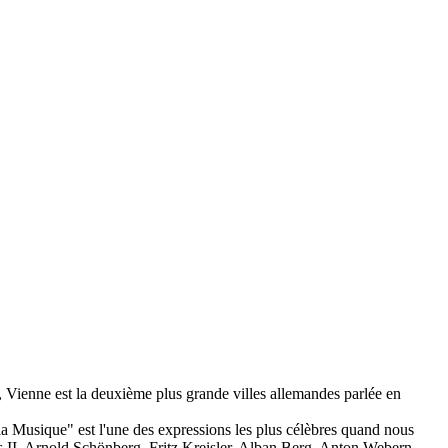
in, Vienne est la deuxième plus grande villes allemandes parlée en
a Musique" est l'une des expressions les plus célèbres quand nous
ss II, Arnold Schönberg, Fritz Kreisler, Alban Berg, Anton Webern,