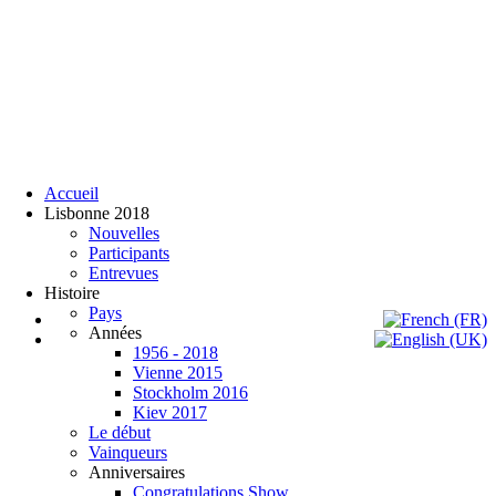
Accueil
Lisbonne 2018
Nouvelles
Participants
Entrevues
Histoire
Pays
Années
1956 - 2018
Vienne 2015
Stockholm 2016
Kiev 2017
Expo Tel Aviv
Le début
Tel Aviv, Israel
Vainqueurs
14, 16 & 18 May 2019
Anniversaires
Congratulations Show