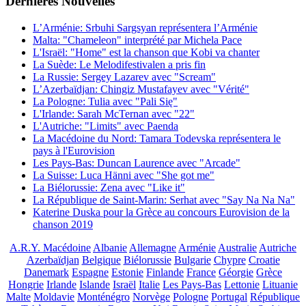
Dernières
Νouvelles
L’Arménie: Srbuhi Sargsyan représentera l’Arménie
Malta: "Chameleon" interprété par Michela Pace
L'Israël: "Home" est la chanson que Kobi va chanter
La Suède: Le Melodifestivalen a pris fin
La Russie: Sergey Lazarev avec "Scream"
L’Azerbaïdjan: Chingiz Mustafayev avec "Vérité"
La Pologne: Tulia avec "Pali Się"
L'Irlande: Sarah McTernan avec "22"
L'Autriche: "Limits" avec Paenda
La Macédoine du Nord: Tamara Todevska représentera le
pays à l'Eurovision
Les Pays-Bas: Duncan Laurence avec "Arcade"
La Suisse: Luca Hänni avec "She got me"
La Biélorussie: Zena avec "Like it"
La République de Saint-Marin: Serhat avec "Say Na Na Na"
Katerine Duska pour la Grèce au concours Eurovision de la
chanson 2019
A.R.Y. Macédoine
Albanie
Allemagne
Arménie
Australie
Autriche
Azerbaïdjan
Belgique
Biélorussie
Bulgarie
Chypre
Croatie
Danemark
Espagne
Estonie
Finlande
France
Géorgie
Grèce
Hongrie
Irlande
Islande
Israël
Italie
Les Pays-Bas
Lettonie
Lituanie
Malte
Moldavie
Monténégro
Norvège
Pologne
Portugal
République