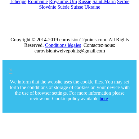
Tchèque
Roumanie
Royaume-Uni
Russie
Saint-Marin
Serbie
Slovénie
Suède
Suisse
Ukraine
Copyright © 2014-2019 eurovision12points.com. All Rights
Reserved.
Conditions légales
Contactez-nous:
eurovisiontwelvepoints@gmail.com
×
We inform that the website uses the cookie files. You may set
forth the conditions of storage of cookies on your device with
the use of browser settings. For more information please
review our Cookie policy available
here
.