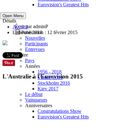
Eurovision's Greatest Hits
Open Menu
Détails
Écrit par
adminP
Accueil
Lisbonne 2018
Publication : 12 février 2015
Nouvelles
Participants
Entrevues
Histoire
Pays
Années
1956 - 2018
L'Australie à l'Eurovision 2015
Vienne 2015
Stockholm 2016
Kiev 2017
Le début
Vainqueurs
Anniversaires
Congratulations Show
Eurovision's Greatest Hits