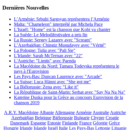
Dernières
Νouvelles
L’Arménie: Srbuhi Sargsyan représentera l’Arménie
Malta: "Chameleon" interprété par Michela Pace
L'Israël: "Home" est la chanson que Kobi va chanter
La Suède: Le Melodifestivalen a pris fin
La Russie: Sergey Lazarev avec "Scream"
L’Azerbaïdjan: Chingiz Mustafayev avec "Vérité"
La Pologne: Tulia avec "Pali Się"
L'Irlande: Sarah McTernan avec "22"
L'Autriche: "Limits" avec Paenda
La Macédoine du Nord: Tamara Todevska représentera le
pays à l'Eurovision
Les Pays-Bas: Duncan Laurence avec "Arcade"
La Suisse: Luca Hänni avec "She got me"
La Biélorussie: Zena avec "Like it"
La République de Saint-Marin: Serhat avec "Say Na Na Na"
Katerine Duska pour la Grèce au concours Eurovision de la
chanson 2019
A.R.Y. Macédoine
Albanie
Allemagne
Arménie
Australie
Autriche
Azerbaïdjan
Belgique
Biélorussie
Bulgarie
Chypre
Croatie
Danemark
Espagne
Estonie
Finlande
France
Géorgie
Grèce
Hongrie
Irlande
Islande
Israël
Italie
Les Pays-Bas
Lettonie
Lituanie