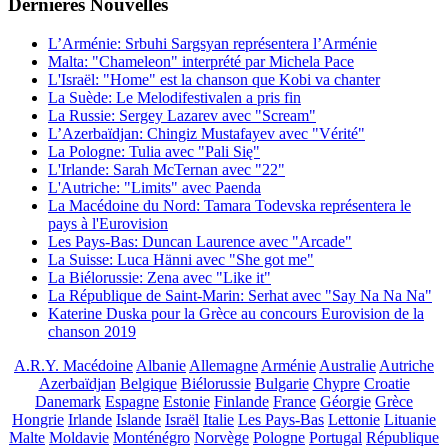
Dernières
Νouvelles
L’Arménie: Srbuhi Sargsyan représentera l’Arménie
Malta: "Chameleon" interprété par Michela Pace
L'Israël: "Home" est la chanson que Kobi va chanter
La Suède: Le Melodifestivalen a pris fin
La Russie: Sergey Lazarev avec "Scream"
L’Azerbaïdjan: Chingiz Mustafayev avec "Vérité"
La Pologne: Tulia avec "Pali Się"
L'Irlande: Sarah McTernan avec "22"
L'Autriche: "Limits" avec Paenda
La Macédoine du Nord: Tamara Todevska représentera le
pays à l'Eurovision
Les Pays-Bas: Duncan Laurence avec "Arcade"
La Suisse: Luca Hänni avec "She got me"
La Biélorussie: Zena avec "Like it"
La République de Saint-Marin: Serhat avec "Say Na Na Na"
Katerine Duska pour la Grèce au concours Eurovision de la
chanson 2019
A.R.Y. Macédoine
Albanie
Allemagne
Arménie
Australie
Autriche
Azerbaïdjan
Belgique
Biélorussie
Bulgarie
Chypre
Croatie
Danemark
Espagne
Estonie
Finlande
France
Géorgie
Grèce
Hongrie
Irlande
Islande
Israël
Italie
Les Pays-Bas
Lettonie
Lituanie
Malte
Moldavie
Monténégro
Norvège
Pologne
Portugal
République