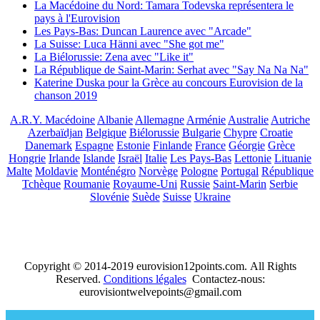
La Macédoine du Nord: Tamara Todevska représentera le
pays à l'Eurovision
Les Pays-Bas: Duncan Laurence avec "Arcade"
La Suisse: Luca Hänni avec "She got me"
La Biélorussie: Zena avec "Like it"
La République de Saint-Marin: Serhat avec "Say Na Na Na"
Katerine Duska pour la Grèce au concours Eurovision de la
chanson 2019
A.R.Y. Macédoine
Albanie
Allemagne
Arménie
Australie
Autriche
Azerbaïdjan
Belgique
Biélorussie
Bulgarie
Chypre
Croatie
Danemark
Espagne
Estonie
Finlande
France
Géorgie
Grèce
Hongrie
Irlande
Islande
Israël
Italie
Les Pays-Bas
Lettonie
Lituanie
Malte
Moldavie
Monténégro
Norvège
Pologne
Portugal
République
Tchèque
Roumanie
Royaume-Uni
Russie
Saint-Marin
Serbie
Slovénie
Suède
Suisse
Ukraine
Copyright © 2014-2019 eurovision12points.com. All Rights
Reserved.
Conditions légales
Contactez-nous:
eurovisiontwelvepoints@gmail.com