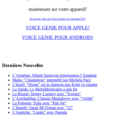
maintenant sur votre appareil!
En savoir plus sur Voice Genie en cliquant ICI!
VOICE GENIE POUR APPLE!
VOICE GENIE POUR ANDROID!
Dernières
Νouvelles
L’Arménie: Srbuhi Sargsyan représentera l’Arménie
Malta: "Chameleon" interprété par Michela Pace
L'Israël: "Home" est la chanson que Kobi va chanter
La Suède: Le Melodifestivalen a pris fin
La Russie: Sergey Lazarev avec "Scream"
L’Azerbaïdjan: Chingiz Mustafayev avec "Vérité"
La Pologne: Tulia avec "Pali Się"
L'Irlande: Sarah McTernan avec "22"
L'Autriche: "Limits" avec Paenda