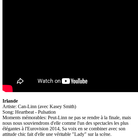
Irlande
Artiste: Can-Linn (avec Kasey Smith)
Song: Heartbeat - Pulsation
Moments mémorables: Peut-Linn ne pas se rendre à la finale, mais
nous nous souviendrons d'elle comme l'un des spectacles les plus
élégantes à l'Eurovision 2014, Sa voix en se combiner avec son
attitude chic fait d'elle une véritable "Lady" sur la scène.