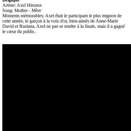
Artiste: Axel Hirsoux
Song: Mother - Mère
Moments mémorables: Axel était le participant le plus mignon de
cette année, le garçon à la voix d'or, bien-aimés de Anne-Marie
David et Ruslana, Axel ne pas se rendre à la finale, mais il a gagné
le cœur du public.