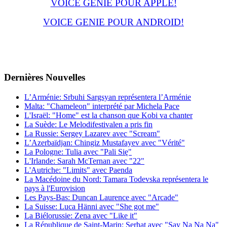
VOICE GENIE POUR APPLE!
VOICE GENIE POUR ANDROID!
Dernières
Νouvelles
L’Arménie: Srbuhi Sargsyan représentera l’Arménie
Malta: "Chameleon" interprété par Michela Pace
L'Israël: "Home" est la chanson que Kobi va chanter
La Suède: Le Melodifestivalen a pris fin
La Russie: Sergey Lazarev avec "Scream"
L’Azerbaïdjan: Chingiz Mustafayev avec "Vérité"
La Pologne: Tulia avec "Pali Się"
L'Irlande: Sarah McTernan avec "22"
L'Autriche: "Limits" avec Paenda
La Macédoine du Nord: Tamara Todevska représentera le
pays à l'Eurovision
Les Pays-Bas: Duncan Laurence avec "Arcade"
La Suisse: Luca Hänni avec "She got me"
La Biélorussie: Zena avec "Like it"
La République de Saint-Marin: Serhat avec "Say Na Na Na"