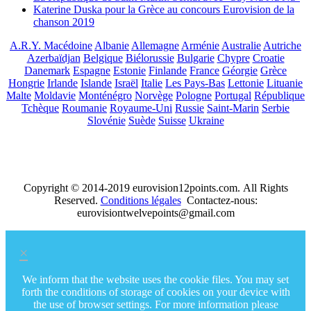
Katerine Duska pour la Grèce au concours Eurovision de la
chanson 2019
A.R.Y. Macédoine
Albanie
Allemagne
Arménie
Australie
Autriche
Azerbaïdjan
Belgique
Biélorussie
Bulgarie
Chypre
Croatie
Danemark
Espagne
Estonie
Finlande
France
Géorgie
Grèce
Hongrie
Irlande
Islande
Israël
Italie
Les Pays-Bas
Lettonie
Lituanie
Malte
Moldavie
Monténégro
Norvège
Pologne
Portugal
République
Tchèque
Roumanie
Royaume-Uni
Russie
Saint-Marin
Serbie
Slovénie
Suède
Suisse
Ukraine
Copyright © 2014-2019 eurovision12points.com. All Rights
Reserved.
Conditions légales
Contactez-nous:
eurovisiontwelvepoints@gmail.com
×
We inform that the website uses the cookie files. You may set
forth the conditions of storage of cookies on your device with
the use of browser settings. For more information please