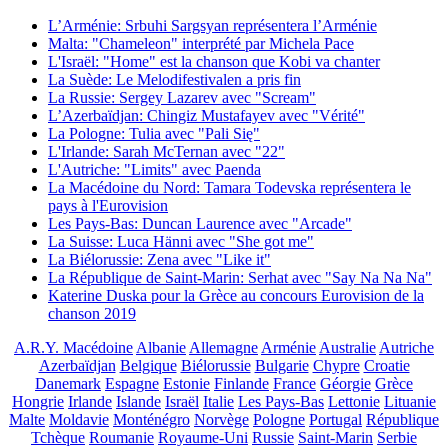
L’Arménie: Srbuhi Sargsyan représentera l’Arménie
Malta: "Chameleon" interprété par Michela Pace
L'Israël: "Home" est la chanson que Kobi va chanter
La Suède: Le Melodifestivalen a pris fin
La Russie: Sergey Lazarev avec "Scream"
L’Azerbaïdjan: Chingiz Mustafayev avec "Vérité"
La Pologne: Tulia avec "Pali Się"
L'Irlande: Sarah McTernan avec "22"
L'Autriche: "Limits" avec Paenda
La Macédoine du Nord: Tamara Todevska représentera le
pays à l'Eurovision
Les Pays-Bas: Duncan Laurence avec "Arcade"
La Suisse: Luca Hänni avec "She got me"
La Biélorussie: Zena avec "Like it"
La République de Saint-Marin: Serhat avec "Say Na Na Na"
Katerine Duska pour la Grèce au concours Eurovision de la
chanson 2019
A.R.Y. Macédoine
Albanie
Allemagne
Arménie
Australie
Autriche
Azerbaïdjan
Belgique
Biélorussie
Bulgarie
Chypre
Croatie
Danemark
Espagne
Estonie
Finlande
France
Géorgie
Grèce
Hongrie
Irlande
Islande
Israël
Italie
Les Pays-Bas
Lettonie
Lituanie
Malte
Moldavie
Monténégro
Norvège
Pologne
Portugal
République
Tchèque
Roumanie
Royaume-Uni
Russie
Saint-Marin
Serbie