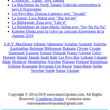
L'Autriche: "Limits" avec Paenda
La Macédoine du Nord: Tamara Todevska représentera le
pays à l'Eurovision
Les Pays-Bas: Duncan Laurence avec "Arcade"
La Suisse: Luca Hänni avec "She got me"
La Biélorussie: Zena avec "Like it"
La République de Saint-Marin: Serhat avec "Say Na Na Na"
Katerine Duska pour la Grèce au concours Eurovision de la
chanson 2019
A.R.Y. Macédoine
Albanie
Allemagne
Arménie
Australie
Autriche
Azerbaïdjan
Belgique
Biélorussie
Bulgarie
Chypre
Croatie
Danemark
Espagne
Estonie
Finlande
France
Géorgie
Grèce
Hongrie
Irlande
Islande
Israël
Italie
Les Pays-Bas
Lettonie
Lituanie
Malte
Moldavie
Monténégro
Norvège
Pologne
Portugal
République
Tchèque
Roumanie
Royaume-Uni
Russie
Saint-Marin
Serbie
Slovénie
Suède
Suisse
Ukraine
Copyright © 2014-2019 eurovision12points.com. All Rights
Reserved.
Conditions légales
Contactez-nous:
eurovisiontwelvepoints@gmail.com