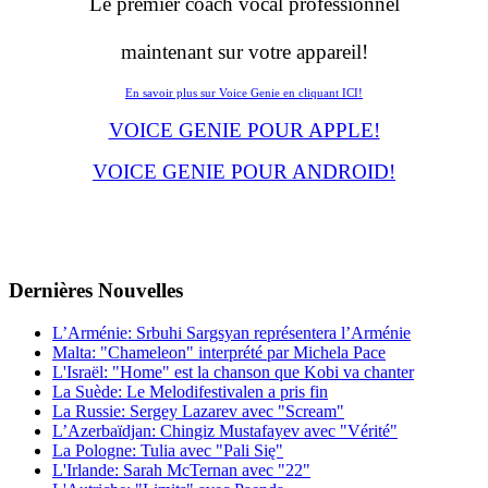
Le premier coach vocal professionnel
maintenant sur votre appareil!
En savoir plus sur Voice Genie en cliquant ICI!
VOICE GENIE POUR APPLE!
VOICE GENIE POUR ANDROID!
Dernières
Νouvelles
L’Arménie: Srbuhi Sargsyan représentera l’Arménie
Malta: "Chameleon" interprété par Michela Pace
L'Israël: "Home" est la chanson que Kobi va chanter
La Suède: Le Melodifestivalen a pris fin
La Russie: Sergey Lazarev avec "Scream"
L’Azerbaïdjan: Chingiz Mustafayev avec "Vérité"
La Pologne: Tulia avec "Pali Się"
L'Irlande: Sarah McTernan avec "22"