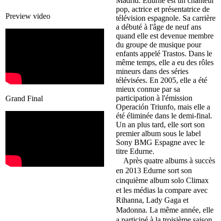
Madrid. Edurne est un chanteur
pop, actrice et présentatrice de
Preview video
télévision espagnole. Sa carrière
a débuté à l'âge de neuf ans
quand elle est devenue membre
du groupe de musique pour
enfants appelé Trastos. Dans le
même temps, elle a eu des rôles
mineurs dans des séries
télévisées. En 2005, elle a été
mieux connue par sa
participation à l'émission
Grand Final
Operación Triunfo, mais elle a
été éliminée dans le demi-final.
Un an plus tard, elle sort son
premier album sous le label
Sony BMG Espagne avec le
titre Edurne.
Après quatre albums à succès
en 2013 Edurne sort son
cinquième album solo Climax
et les médias la compare avec
Rihanna, Lady Gaga et
Madonna. La même année, elle
a participé à la troisième saison