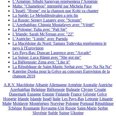
L’Arménie: Srbuhi Sargsyan représentera l’Arménie
Malta: "Chameleon" interprété par Michela Pace
L'Israël: "Home" est la chanson que Kobi va chanter
La Suède: Le Melodifestivalen a pris fin
La Russie: Sergey Lazarev avec "Scream"
L’Azerbaïdjan: Chingiz Mustafayev avec "Vérité"
La Pologne: Tulia avec "Pali Się"
L'Irlande: Sarah McTernan avec "22"
L'Autriche: "Limits" avec Paenda
La Macédoine du Nord: Tamara Todevska représentera le
pays à l'Eurovision
Les Pays-Bas: Duncan Laurence avec "Arcade"
La Suisse: Luca Hänni avec "She got me"
La Biélorussie: Zena avec "Like it"
La République de Saint-Marin: Serhat avec "Say Na Na Na"
Katerine Duska pour la Grèce au concours Eurovision de la
chanson 2019
A.R.Y. Macédoine
Albanie
Allemagne
Arménie
Australie
Autriche
Azerbaïdjan
Belgique
Biélorussie
Bulgarie
Chypre
Croatie
Danemark
Espagne
Estonie
Finlande
France
Géorgie
Grèce
Hongrie
Irlande
Islande
Israël
Italie
Les Pays-Bas
Lettonie
Lituanie
Malte
Moldavie
Monténégro
Norvège
Pologne
Portugal
République
Tchèque
Roumanie
Royaume-Uni
Russie
Saint-Marin
Serbie
Slovénie
Suède
Suisse
Ukraine