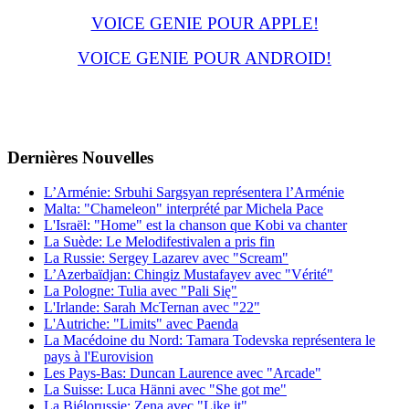
VOICE GENIE POUR APPLE!
VOICE GENIE POUR ANDROID!
Dernières
Νouvelles
L’Arménie: Srbuhi Sargsyan représentera l’Arménie
Malta: "Chameleon" interprété par Michela Pace
L'Israël: "Home" est la chanson que Kobi va chanter
La Suède: Le Melodifestivalen a pris fin
La Russie: Sergey Lazarev avec "Scream"
L’Azerbaïdjan: Chingiz Mustafayev avec "Vérité"
La Pologne: Tulia avec "Pali Się"
L'Irlande: Sarah McTernan avec "22"
L'Autriche: "Limits" avec Paenda
La Macédoine du Nord: Tamara Todevska représentera le
pays à l'Eurovision
Les Pays-Bas: Duncan Laurence avec "Arcade"
La Suisse: Luca Hänni avec "She got me"
La Biélorussie: Zena avec "Like it"