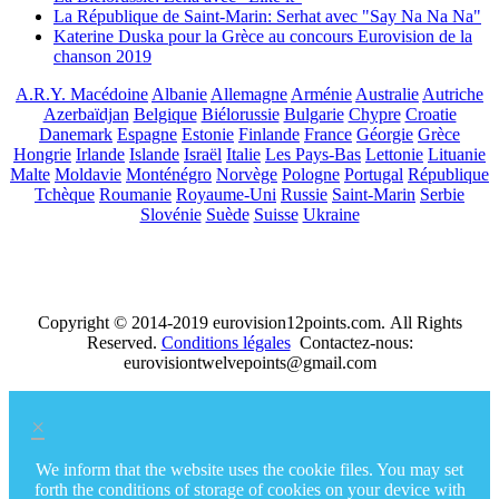
La République de Saint-Marin: Serhat avec "Say Na Na Na"
Katerine Duska pour la Grèce au concours Eurovision de la
chanson 2019
A.R.Y. Macédoine
Albanie
Allemagne
Arménie
Australie
Autriche
Azerbaïdjan
Belgique
Biélorussie
Bulgarie
Chypre
Croatie
Danemark
Espagne
Estonie
Finlande
France
Géorgie
Grèce
Hongrie
Irlande
Islande
Israël
Italie
Les Pays-Bas
Lettonie
Lituanie
Malte
Moldavie
Monténégro
Norvège
Pologne
Portugal
République
Tchèque
Roumanie
Royaume-Uni
Russie
Saint-Marin
Serbie
Slovénie
Suède
Suisse
Ukraine
Copyright © 2014-2019 eurovision12points.com. All Rights
Reserved.
Conditions légales
Contactez-nous:
eurovisiontwelvepoints@gmail.com
×
We inform that the website uses the cookie files. You may set
forth the conditions of storage of cookies on your device with