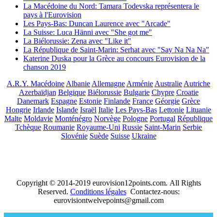
La Macédoine du Nord: Tamara Todevska représentera le
pays à l'Eurovision
Les Pays-Bas: Duncan Laurence avec "Arcade"
La Suisse: Luca Hänni avec "She got me"
La Biélorussie: Zena avec "Like it"
La République de Saint-Marin: Serhat avec "Say Na Na Na"
Katerine Duska pour la Grèce au concours Eurovision de la
chanson 2019
A.R.Y. Macédoine
Albanie
Allemagne
Arménie
Australie
Autriche
Azerbaïdjan
Belgique
Biélorussie
Bulgarie
Chypre
Croatie
Danemark
Espagne
Estonie
Finlande
France
Géorgie
Grèce
Hongrie
Irlande
Islande
Israël
Italie
Les Pays-Bas
Lettonie
Lituanie
Malte
Moldavie
Monténégro
Norvège
Pologne
Portugal
République
Tchèque
Roumanie
Royaume-Uni
Russie
Saint-Marin
Serbie
Slovénie
Suède
Suisse
Ukraine
Copyright © 2014-2019 eurovision12points.com. All Rights
Reserved.
Conditions légales
Contactez-nous:
eurovisiontwelvepoints@gmail.com