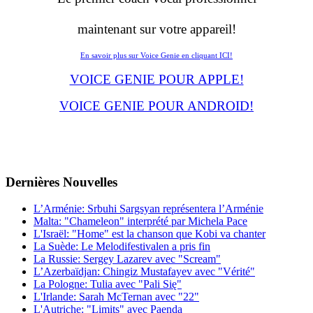
maintenant sur votre appareil!
En savoir plus sur Voice Genie en cliquant ICI!
VOICE GENIE POUR APPLE!
VOICE GENIE POUR ANDROID!
Dernières
Νouvelles
L’Arménie: Srbuhi Sargsyan représentera l’Arménie
Malta: "Chameleon" interprété par Michela Pace
L'Israël: "Home" est la chanson que Kobi va chanter
La Suède: Le Melodifestivalen a pris fin
La Russie: Sergey Lazarev avec "Scream"
L’Azerbaïdjan: Chingiz Mustafayev avec "Vérité"
La Pologne: Tulia avec "Pali Się"
L'Irlande: Sarah McTernan avec "22"
L'Autriche: "Limits" avec Paenda