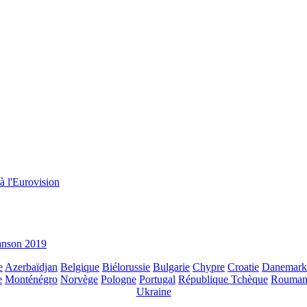
à l'Eurovision
hanson 2019
e
Azerbaïdjan
Belgique
Biélorussie
Bulgarie
Chypre
Croatie
Danemark
e
Monténégro
Norvège
Pologne
Portugal
République Tchèque
Rouman
Ukraine