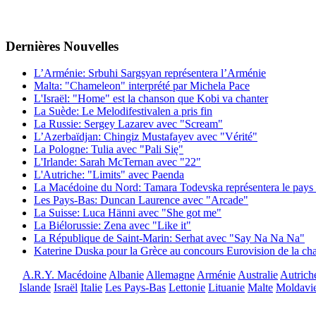
Dernières
Νouvelles
L’Arménie: Srbuhi Sargsyan représentera l’Arménie
Malta: "Chameleon" interprété par Michela Pace
L'Israël: "Home" est la chanson que Kobi va chanter
La Suède: Le Melodifestivalen a pris fin
La Russie: Sergey Lazarev avec "Scream"
L’Azerbaïdjan: Chingiz Mustafayev avec "Vérité"
La Pologne: Tulia avec "Pali Się"
L'Irlande: Sarah McTernan avec "22"
L'Autriche: "Limits" avec Paenda
La Macédoine du Nord: Tamara Todevska représentera le pays 
Les Pays-Bas: Duncan Laurence avec "Arcade"
La Suisse: Luca Hänni avec "She got me"
La Biélorussie: Zena avec "Like it"
La République de Saint-Marin: Serhat avec "Say Na Na Na"
Katerine Duska pour la Grèce au concours Eurovision de la c
A.R.Y. Macédoine
Albanie
Allemagne
Arménie
Australie
Autrich
Islande
Israël
Italie
Les Pays-Bas
Lettonie
Lituanie
Malte
Moldavi