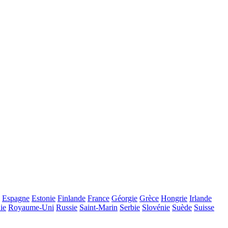
Espagne
Estonie
Finlande
France
Géorgie
Grèce
Hongrie
Irlande
ie
Royaume-Uni
Russie
Saint-Marin
Serbie
Slovénie
Suède
Suisse