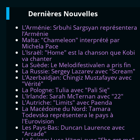
Dernières
Νouvelles
L’Arménie: Srbuhi Sargsyan représentera
l’Arménie
Malta: "Chameleon" interprété par
Michela Pace
L'Israël: "Home" est la chanson que Kobi
va chanter
La Suède: Le Melodifestivalen a pris fin
La Russie: Sergey Lazarev avec "Scream"
L’Azerbaïdjan: Chingiz Mustafayev avec
"Vérité"
La Pologne: Tulia avec "Pali Się"
L'Irlande: Sarah McTernan avec "22"
L'Autriche: "Limits" avec Paenda
La Macédoine du Nord: Tamara
Todevska représentera le pays à
l'Eurovision
Les Pays-Bas: Duncan Laurence avec
"Arcade"
La Suisse: Luca Hänni avec "She got me"