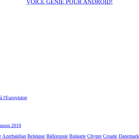
VOICE GENIE POUR ANDROID!
à l'Eurovision
hanson 2019
e
Azerbaïdjan
Belgique
Biélorussie
Bulgarie
Chypre
Croatie
Danemark