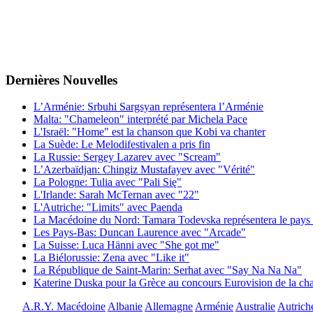
Dernières
Νouvelles
L’Arménie: Srbuhi Sargsyan représentera l’Arménie
Malta: "Chameleon" interprété par Michela Pace
L'Israël: "Home" est la chanson que Kobi va chanter
La Suède: Le Melodifestivalen a pris fin
La Russie: Sergey Lazarev avec "Scream"
L’Azerbaïdjan: Chingiz Mustafayev avec "Vérité"
La Pologne: Tulia avec "Pali Się"
L'Irlande: Sarah McTernan avec "22"
L'Autriche: "Limits" avec Paenda
La Macédoine du Nord: Tamara Todevska représentera le pays 
Les Pays-Bas: Duncan Laurence avec "Arcade"
La Suisse: Luca Hänni avec "She got me"
La Biélorussie: Zena avec "Like it"
La République de Saint-Marin: Serhat avec "Say Na Na Na"
Katerine Duska pour la Grèce au concours Eurovision de la c
A.R.Y. Macédoine
Albanie
Allemagne
Arménie
Australie
Autrich