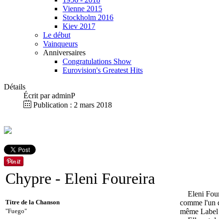
Vienne 2015
Stockholm 2016
Kiev 2017
Le début
Vainqueurs
Anniversaires
Congratulations Show
Eurovision's Greatest Hits
Détails
Écrit par
adminP
Publication : 2 mars 2018
Chypre
- Eleni Foureira
Eleni Four
Titre de la Chanson
comme l'un 
"Fuego"
même Label e