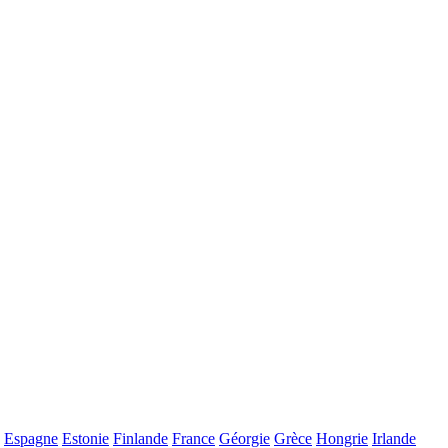
Espagne
Estonie
Finlande
France
Géorgie
Grèce
Hongrie
Irlande