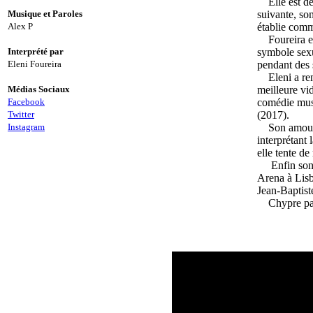
Elle est 
Musique et Paroles
suivante, so
Alex P
établie comm
Foureira e
Interprété par
symbole sexu
Eleni Foureira
pendant des 
Eleni a re
Médias Sociaux
meilleure vi
Facebook
comédie musi
Twitter
(2017).
Instagram
Son amour 
interprétant
elle tente d
Enfin son rê
Arena à Lisb
Jean-Baptist
Chypre par