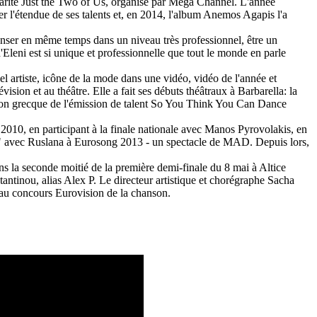
harité Just the Two of Us, organisé par Mega Channel.
L'année
r l'étendue de ses talents et, en 2014, l'album Anemos Agapis l'a
 danser en même temps dans un niveau très professionnel, être un
leni est si unique et professionnelle que tout le monde en parle
 artiste, icône de la mode dans une vidéo, vidéo de l'année et
évision et au théâtre.
Elle a fait ses débuts théâtraux à Barbarella: la
sion grecque de l'émission de talent So You Think You Can Dance
 2010, en participant à la finale nationale avec Manos Pyrovolakis, en
es" avec Ruslana à Eurosong 2013 - un spectacle de MAD. Depuis lors,
 la seconde moitié de la première demi-finale du 8 mai à Altice
tinou, alias Alex P. Le directeur artistique et chorégraphe Sacha
é au concours Eurovision de la chanson.