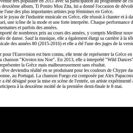
devenue très populaire en 2011 avec sa participation au programme de c
n deuxième album, Ti Poniro Mou Zita, lui a donné l'occasion de dévoile
e l'une des plus importantes artistes pop féminines en Grèce.
st le joyau de l'industrie musicale en Grèce, elle réussit à chanter et à
el, une icône de la mode et une forte interprète.
Chaque performance d'E
semaines et parfois des années.
mporté de nombreux prix au cours des années, y compris Meilleur nouvel
déo de danse.
Sauf la musique, elle a également élargi sa carrière à la tél
cale des années 80 (2015-2016) et elle a été l'une des juges de la ver
pour l'Eurovision est bien connu, elle tente de représenter la Grèce en
 la chanson "Kivotos tou Noe". En 2013, elle a interprété "Wild Danc
e représenter la Grèce mais malheureusement sans résultat.
ve deviendra réalité en se produisant pour les couleurs de Chypre dans
onne, au Portugal. La chanson Fuego est composée par Alex Papaconstan
e a été désigné pour la mise en scène de l'entrée, un artiste expériment
ticipera à la deuxième moitié de la première demi-finale le 8 mai.