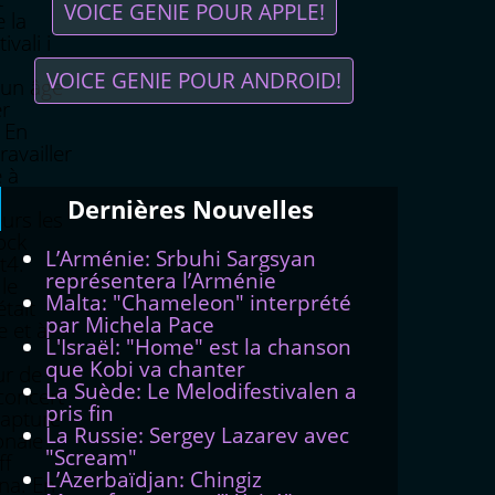
VOICE GENIE POUR APPLE!
 la
vali i
VOICE GENIE POUR ANDROID!
un âge
er
. En
availler
 à
Dernières
Νouvelles
urs les
ock
L’Arménie: Srbuhi Sargsyan
t4.
représentera l’Arménie
le
Malta: "Chameleon" interprété
tait
par Michela Pace
 et à
L'Israël: "Home" est la chanson
que Kobi va chanter
ur de
La Suède: Le Melodifestivalen a
concert
pris fin
Rapture
La Russie: Sergey Lazarev avec
onale
"Scream"
ff
L’Azerbaïdjan: Chingiz
na. En