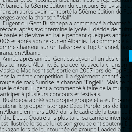
'Albanie à la 63ème édition du concours Eurovision de
hanson après avoir remporté la 56ème édition de Festi
ëngës avec la chanson "Mall".
ugent ou Gent Bushpepa a commencé à chanter à 
récoce, après avoir terminé le lycée, il décide de quitt
'Albanie et de vivre en Italie pendant quelques années
006 et après son retour en Albanie, il a commencé à tr
omme chanteur sur un Talkshow à Top Channel, basé
irana, en Albanie.
nnée après année, Gent est devenu l'un des chante
lus connus d'Albanie. Sa percée fut avec la chanson r
Maska e Madheshtise", sortie en 2007 lors de Top Fes
ans la même compétition, il a également chanté avec 
roupe de rock Sunrise la chanson "Engjell". Mais ce n'é
ue le début, Eugent a commencé à faire de la musique
articiper à plusieurs concours et festivals.
ushpepa a créé son propre groupe et a eu l'honne
outenir le groupe historique Deep Purple lors de leur 
n Albanie en mars 2007 dans le cadre de la tournée 
f the Deep. Quatre ans plus tard, sa carrière internati
'est illustrée lorsque lui et son groupe ont soutenu Du
cKagan lors de leur tournée de groupe Loaded à Tira