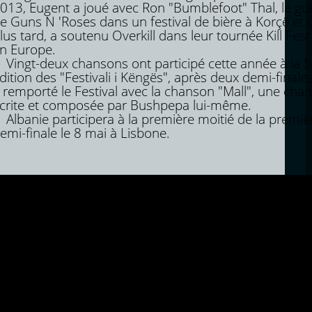
013, Eugent a joué avec Ron "Bumblefoot" Thal, le gui
e Guns N 'Roses dans un festival de bière à Korçë et 
lus tard, a soutenu Overkill dans leur tournée Kill Fes
n Europe.
ingt-deux chansons ont participé cette année à la 
dition des "Festivali i Këngës", après deux demi-finale
 remporté le Festival avec la chanson "Mall", une cha
crite et composée par Bushpepa lui-même.
lbanie participera à la première moitié de la premiè
emi-finale le 8 mai à Lisbone.