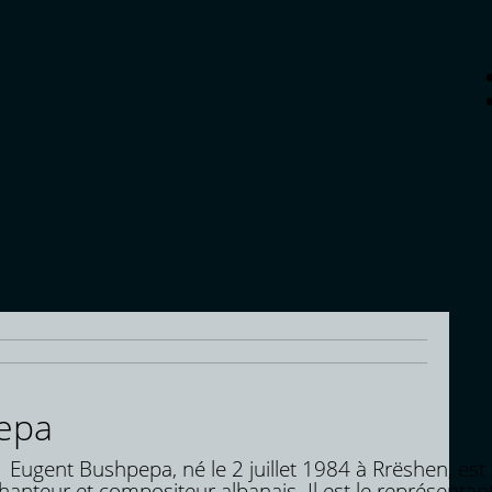
pepa
ugent Bushpepa, né le 2 juillet 1984 à Rrëshen, est
hanteur et compositeur albanais. Il est le représentan