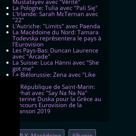
Mustafayev avec "Vérité"
tariste
La Pologne: Tulia avec "Pali Się"
un an
L'Irlande: Sarah McTernan avec
t 2014
"22"
L'Autriche: "Limits" avec Paenda
56e
La Macédoine du Nord: Tamara
s Eugent
Todevska représentera le pays à
nson
l'Eurovision
Les Pays-Bas: Duncan Laurence
re
avec "Arcade"
La Suisse: Luca Hänni avec "She
got me"
La Biélorussie: Zena avec "Like
it"
La République de Saint-Marin:
Serhat avec "Say Na Na Na"
Katerine Duska pour la Grèce au
concours Eurovision de la
chanson 2019
A.R.Y. Macédoine
Albanie