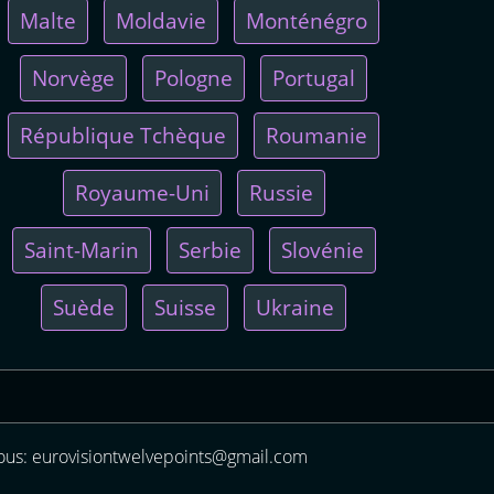
Malte
Moldavie
Monténégro
Norvège
Pologne
Portugal
République Tchèque
Roumanie
Royaume-Uni
Russie
Saint-Marin
Serbie
Slovénie
Suède
Suisse
Ukraine
us: eurovisiontwelvepoints@gmail.com