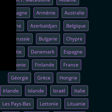
Allemagne
Arménie
Australie
Autriche
Azerbaïdjan
Belgique
Biélorussie
Bulgarie
Chypre
Croatie
Danemark
Espagne
Estonie
Finlande
France
Géorgie
Grèce
Hongrie
Irlande
Islande
Israël
Italie
Les Pays-Bas
Lettonie
Lituanie