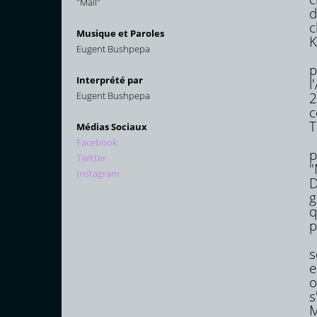
"Mall"
d
c
Musique et Paroles
K
Eugent Bushpepa
E
p
Interprété par
l
Eugent Bushpepa
2
c
T
Médias Sociaux
A
Facebook
p
Twitter
"
Instagram
D
g
q
p
B
s
e
o
s
M