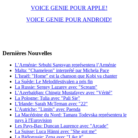
VOICE GENIE POUR APPLE!
VOICE GENIE POUR ANDROID!
Dernières
Νouvelles
L’Arménie: Srbuhi Sargsyan représentera l’Arménie
Malta: "Chameleon" interprété par Michela Pace
L'Israël: "Home" est la chanson que Kobi va chanter
La Suède: Le Melodifestivalen a pris fin
La Russie: Sergey Lazarev avec "Scream"
L’Azerbaïdjan: Chingiz Mustafayev avec "Vérité"
La Pologne: Tulia avec "Pali Się"
L'Irlande: Sarah McTernan avec "22"
L'Autriche: "Limits" avec Paenda
La Macédoine du Nord: Tamara Todevska représentera le
pays à l'Eurovision
Les Pays-Bas: Duncan Laurence avec "Arcade"
La Suisse: Luca Hänni avec "She got me"
La Biélorussie: Zena avec "Like it"