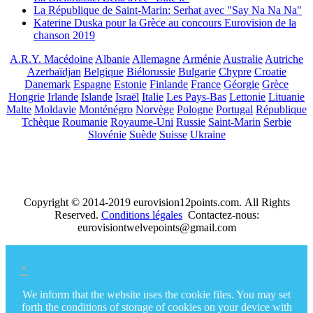
La République de Saint-Marin: Serhat avec "Say Na Na Na"
Katerine Duska pour la Grèce au concours Eurovision de la
chanson 2019
A.R.Y. Macédoine
Albanie
Allemagne
Arménie
Australie
Autriche
Azerbaïdjan
Belgique
Biélorussie
Bulgarie
Chypre
Croatie
Danemark
Espagne
Estonie
Finlande
France
Géorgie
Grèce
Hongrie
Irlande
Islande
Israël
Italie
Les Pays-Bas
Lettonie
Lituanie
Malte
Moldavie
Monténégro
Norvège
Pologne
Portugal
République
Tchèque
Roumanie
Royaume-Uni
Russie
Saint-Marin
Serbie
Slovénie
Suède
Suisse
Ukraine
Copyright © 2014-2019 eurovision12points.com. All Rights
Reserved.
Conditions légales
Contactez-nous:
eurovisiontwelvepoints@gmail.com
×
We inform that the website uses the cookie files. You may set
forth the conditions of storage of cookies on your device with