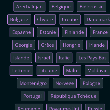
Azerbaïdjan
Belgique
Biélorussie
Bulgarie
Chypre
Croatie
Danemark
Espagne
Estonie
Finlande
France
Géorgie
Grèce
Hongrie
Irlande
Islande
Israël
Italie
Les Pays-Bas
Lettonie
Lituanie
Malte
Moldavie
Monténégro
Norvège
Pologne
Portugal
République Tchèque
Roumanie
Royaume-Uni
Russie