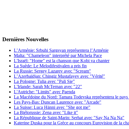
Dernières
Νouvelles
L’Arménie: Srbuhi Sargsyan représentera l’Arménie
Malta: "Chameleon" interprété par Michela Pace
L'Israël: "Home" est la chanson que Kobi va chanter
La Suède: Le Melodifestivalen a pris fin
La Russie: Sergey Lazarev avec "Scream"
L’Azerbaïdjan: Chingiz Mustafayev avec "Vérité"
La Pologne: Tulia avec "Pali Się"
L'Irlande: Sarah McTernan avec "22"
L'Autriche: "Limits" avec Paenda
La Macédoine du Nord: Tamara Todevska représentera le pays 
Les Pays-Bas: Duncan Laurence avec "Arcade"
La Suisse: Luca Hänni avec "She got me"
La Biélorussie: Zena avec "Like it"
La République de Saint-Marin: Serhat avec "Say Na Na Na"
Katerine Duska pour la Grèce au concours Eurovision de la c