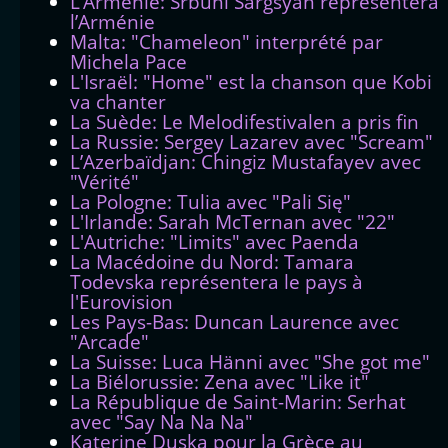
L’Arménie: Srbuhi Sargsyan représentera
l’Arménie
Malta: "Chameleon" interprété par
Michela Pace
L'Israël: "Home" est la chanson que Kobi
va chanter
La Suède: Le Melodifestivalen a pris fin
La Russie: Sergey Lazarev avec "Scream"
L’Azerbaïdjan: Chingiz Mustafayev avec
"Vérité"
La Pologne: Tulia avec "Pali Się"
L'Irlande: Sarah McTernan avec "22"
L'Autriche: "Limits" avec Paenda
La Macédoine du Nord: Tamara
Todevska représentera le pays à
l'Eurovision
Les Pays-Bas: Duncan Laurence avec
"Arcade"
La Suisse: Luca Hänni avec "She got me"
La Biélorussie: Zena avec "Like it"
La République de Saint-Marin: Serhat
avec "Say Na Na Na"
Katerine Duska pour la Grèce au