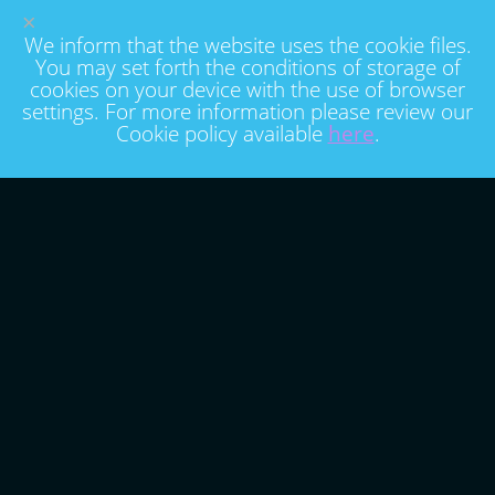
×
We inform that the website uses the cookie files.
You may set forth the conditions of storage of
cookies on your device with the use of browser
settings. For more information please review our
Cookie policy available
here
.