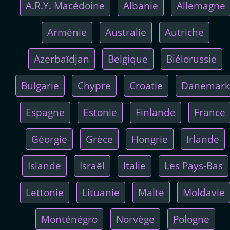
A.R.Y. Macédoine
Albanie
Allemagne
Arménie
Australie
Autriche
Azerbaïdjan
Belgique
Biélorussie
Bulgarie
Chypre
Croatie
Danemark
Espagne
Estonie
Finlande
France
Géorgie
Grèce
Hongrie
Irlande
Islande
Israël
Italie
Les Pays-Bas
Lettonie
Lituanie
Malte
Moldavie
Monténégro
Norvège
Pologne