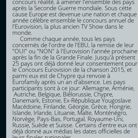
concours réalité, à amener l'ensemble des pays
après la Seconde Guerre mondiale. Sous cette
cause Europe est devenue une nation et chaque
année célèbre ensemble le concours annuel de
l'Eurovision, la plus ancien TV Show dans le
monde.
Comme chaque année, tous les pays
concernés de l'ordre de l'EBU, la remise de leur
"OUI" ou "NON" à l'Eurovision l'année prochaine
après la fin de la Grande Finale. Jusqu'à présent
25 pays ont déjà donné leur consentement pour
le Concours Eurovision de la chanson 2015, et
parmi eux est de Chypre qui renvoie à
Eurofamily après un an d'absence. Les pays
participants sont à ce jour: Allemagne, Arménie,
Autriche, Belgique, Biélorussie, Chypre,
Danemark, Estonie, Ex-République Yougoslave
Macédoine, Finlande, Géorgie, Grèce, Hongrie,
Islande, Irlande, Lituanie, Malte, Monténégro,
Norvège, Pays-Bas, Portugal, Royaume-Uni,
Russie, Suède et Suisse. Certains d'entre eux ont
déjà donné aux médias les dates officielles de
leurs finales nationales.