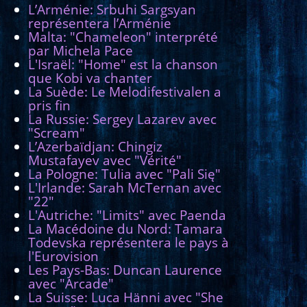
L’Arménie: Srbuhi Sargsyan
représentera l’Arménie
Malta: "Chameleon" interprété
par Michela Pace
L'Israël: "Home" est la chanson
que Kobi va chanter
La Suède: Le Melodifestivalen a
pris fin
La Russie: Sergey Lazarev avec
"Scream"
L’Azerbaïdjan: Chingiz
Mustafayev avec "Vérité"
La Pologne: Tulia avec "Pali Się"
L'Irlande: Sarah McTernan avec
"22"
L'Autriche: "Limits" avec Paenda
La Macédoine du Nord: Tamara
Todevska représentera le pays à
l'Eurovision
Les Pays-Bas: Duncan Laurence
avec "Arcade"
La Suisse: Luca Hänni avec "She