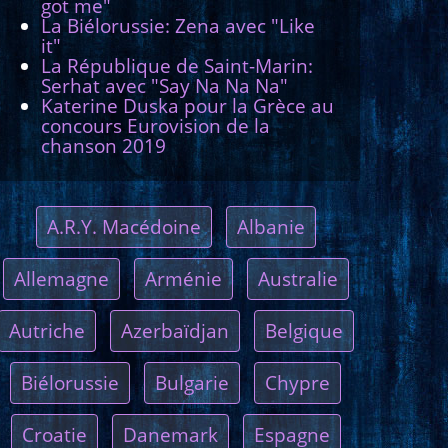
got me"
La Biélorussie: Zena avec "Like
it"
La République de Saint-Marin:
Serhat avec "Say Na Na Na"
Katerine Duska pour la Grèce au
concours Eurovision de la
chanson 2019
A.R.Y. Macédoine
Albanie
Allemagne
Arménie
Australie
Autriche
Azerbaïdjan
Belgique
Biélorussie
Bulgarie
Chypre
Croatie
Danemark
Espagne