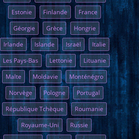
Estonie
Finlande
France
Géorgie
Grèce
Hongrie
Irlande
Islande
Israël
Italie
Les Pays-Bas
Lettonie
Lituanie
Malte
Moldavie
Monténégro
Norvège
Pologne
Portugal
République Tchèque
Roumanie
Royaume-Uni
Russie