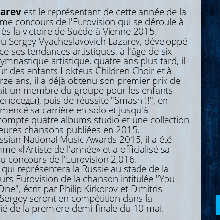
zarev
est le représentant de cette année de la
me concours de l'Eurovision qui se déroule à
ès la victoire de Suède à Vienne 2015.
Sergey Vyacheslavovich Lazarev, développé
ce ses tendances artistiques, à l'âge de six
 gymnastique artistique, quatre ans plus tard, il
ur des enfants Lokteus Children Choir et à
rze ans, il a déjà obtenu son premier prix de
tait un membre du groupe pour les enfants
епоседы), puis de réussite "Smash !!", en
mencé sa carrière en solo et jusqu'à
 compte quatre albums studio et une collection
leures chansons publiées en 2015.
an National Music Awards 2015, il a été
 «l’Artiste de l'année» et a officialisé sa
au concours de l'Eurovision 2,016.
i représentera la Russie au stade de la
s Eurovision de la chanson intitulée "You
ne", écrit par Philip Kirkorov et Dimitris
Sergey seront en compétition dans la
ié de la première demi-finale du 10 mai.