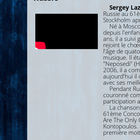
Sergey La
Russie au 61è
Stockholm apr
Né à Moscou 
depuis l'enfan
ans, il a suivi
rejoint le chœ
l'âge de quato
musique. Il é
"Neposedi" (Н
2006, il a com
aujourd'hui il
avec ses meil
Pendant Russi
couronné comme
participation 
La chanson qu
61ème Concour
Are The Only O
Kontopoulos. 
première moit