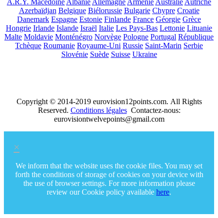
A.R.Y. Macédoine
Albanie
Allemagne
Arménie
Australie
Autriche
Azerbaïdjan
Belgique
Biélorussie
Bulgarie
Chypre
Croatie
Danemark
Espagne
Estonie
Finlande
France
Géorgie
Grèce
Hongrie
Irlande
Islande
Israël
Italie
Les Pays-Bas
Lettonie
Lituanie
Malte
Moldavie
Monténégro
Norvège
Pologne
Portugal
République
Tchèque
Roumanie
Royaume-Uni
Russie
Saint-Marin
Serbie
Slovénie
Suède
Suisse
Ukraine
Copyright © 2014-2019 eurovision12points.com. All Rights
Reserved.
Conditions légales
Contactez-nous:
eurovisiontwelvepoints@gmail.com
×
We inform that the website uses the cookie files. You may set
forth the conditions of storage of cookies on your device with
the use of browser settings. For more information please
review our Cookie policy available
here
.