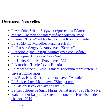
Dernières
Νouvelles
L’Arménie: Srbuhi Sargsyan représentera l’Arménie
Malta: "Chameleon" interprété par Michela Pace
L'Israël: "Home" est la chanson que Kobi va chanter
La Suède: Le Melodifestivalen a pris fin
La Russie: Sergey Lazarev avec "Scream"
L’Azerbaïdjan: Chingiz Mustafayev avec "Vérité"
La Pologne: Tulia avec "Pali Się"
L'Irlande: Sarah McTernan avec "22"
L'Autriche: "Limits" avec Paenda
La Macédoine du Nord: Tamara Todevska représentera le
pays à l'Eurovision
Les Pays-Bas: Duncan Laurence avec "Arcade"
La Suisse: Luca Hänni avec "She got me"
La Biélorussie: Zena avec "Like it"
La République de Saint-Marin: Serhat avec "Say Na Na Na"
Katerine Duska pour la Grèce au concours Eurovision de la
chanson 2019