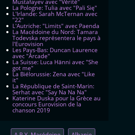
Mustafayev avec "Vérité"
La Pologne: Tulia avec "Pali Się"
L'Irlande: Sarah McTernan avec
"22"
L'Autriche: "Limits" avec Paenda
La Macédoine du Nord: Tamara
Todevska représentera le pays à
l'Eurovision
Les Pays-Bas: Duncan Laurence
avec "Arcade"
La Suisse: Luca Hänni avec "She
got me"
La Biélorussie: Zena avec "Like
it"
La République de Saint-Marin:
Serhat avec "Say Na Na Na"
Katerine Duska pour la Grèce au
concours Eurovision de la
chanson 2019
A.R.Y. Macédoine
Albanie