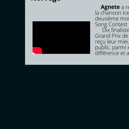
Agnete
a r
la chanson Ic
deuxième moit
Song Contest
Dix finalistes
Grand Prix de 
reçu leur mieu
public, parmi e
différence et 