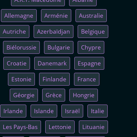
Allemagne
Arménie
Australie
Autriche
Azerbaïdjan
Belgique
Biélorussie
Bulgarie
Chypre
Croatie
Danemark
Espagne
Estonie
Finlande
France
Géorgie
Grèce
Hongrie
Irlande
Islande
Israël
Italie
Les Pays-Bas
Lettonie
Lituanie