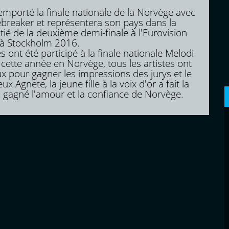
emporté la finale nationale de la Norvège avec
ebreaker et représentera son pays dans la
ié de la deuxième demi-finale à l'Eurovision
 à Stockholm 2016.
 ont été participé à la finale nationale Melodi
cette année en Norvège, tous les artistes ont
x pour gagner les impressions des jurys et le
ux Agnete, la jeune fille à la voix d'or a fait la
a gagné l'amour et la confiance de Norvège.