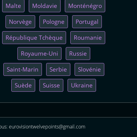
Malte
Moldavie
Monténégro
Norvège
Pologne
Portugal
République Tchèque
Roumanie
Royaume-Uni
Russie
Saint-Marin
Serbie
Slovénie
Suède
Suisse
Ukraine
us: eurovisiontwelvepoints@gmail.com