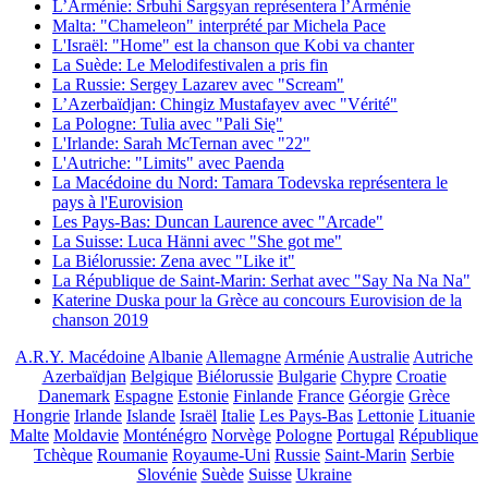
L’Arménie: Srbuhi Sargsyan représentera l’Arménie
Malta: "Chameleon" interprété par Michela Pace
L'Israël: "Home" est la chanson que Kobi va chanter
La Suède: Le Melodifestivalen a pris fin
La Russie: Sergey Lazarev avec "Scream"
L’Azerbaïdjan: Chingiz Mustafayev avec "Vérité"
La Pologne: Tulia avec "Pali Się"
L'Irlande: Sarah McTernan avec "22"
L'Autriche: "Limits" avec Paenda
La Macédoine du Nord: Tamara Todevska représentera le
pays à l'Eurovision
Les Pays-Bas: Duncan Laurence avec "Arcade"
La Suisse: Luca Hänni avec "She got me"
La Biélorussie: Zena avec "Like it"
La République de Saint-Marin: Serhat avec "Say Na Na Na"
Katerine Duska pour la Grèce au concours Eurovision de la
chanson 2019
A.R.Y. Macédoine
Albanie
Allemagne
Arménie
Australie
Autriche
Azerbaïdjan
Belgique
Biélorussie
Bulgarie
Chypre
Croatie
Danemark
Espagne
Estonie
Finlande
France
Géorgie
Grèce
Hongrie
Irlande
Islande
Israël
Italie
Les Pays-Bas
Lettonie
Lituanie
Malte
Moldavie
Monténégro
Norvège
Pologne
Portugal
République
Tchèque
Roumanie
Royaume-Uni
Russie
Saint-Marin
Serbie
Slovénie
Suède
Suisse
Ukraine