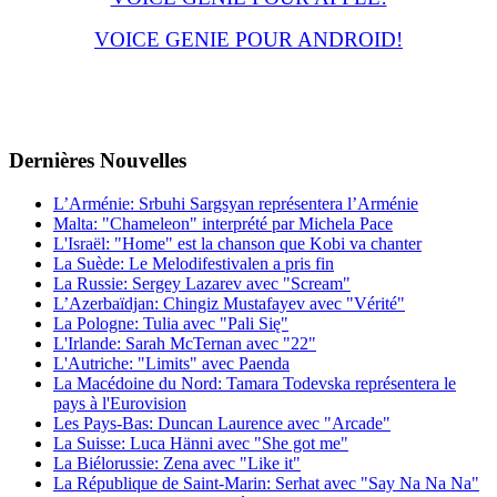
VOICE GENIE POUR ANDROID!
Dernières
Νouvelles
L’Arménie: Srbuhi Sargsyan représentera l’Arménie
Malta: "Chameleon" interprété par Michela Pace
L'Israël: "Home" est la chanson que Kobi va chanter
La Suède: Le Melodifestivalen a pris fin
La Russie: Sergey Lazarev avec "Scream"
L’Azerbaïdjan: Chingiz Mustafayev avec "Vérité"
La Pologne: Tulia avec "Pali Się"
L'Irlande: Sarah McTernan avec "22"
L'Autriche: "Limits" avec Paenda
La Macédoine du Nord: Tamara Todevska représentera le
pays à l'Eurovision
Les Pays-Bas: Duncan Laurence avec "Arcade"
La Suisse: Luca Hänni avec "She got me"
La Biélorussie: Zena avec "Like it"
La République de Saint-Marin: Serhat avec "Say Na Na Na"