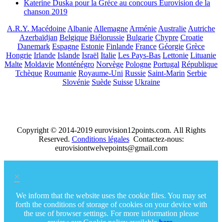
Katerine Duska pour la Grèce au concours Eurovision de la
chanson 2019
A.R.Y. Macédoine
Albanie
Allemagne
Arménie
Australie
Autriche
Azerbaïdjan
Belgique
Biélorussie
Bulgarie
Chypre
Croatie
Danemark
Espagne
Estonie
Finlande
France
Géorgie
Grèce
Hongrie
Irlande
Islande
Israël
Italie
Les Pays-Bas
Lettonie
Lituanie
Malte
Moldavie
Monténégro
Norvège
Pologne
Portugal
République
Tchèque
Roumanie
Royaume-Uni
Russie
Saint-Marin
Serbie
Slovénie
Suède
Suisse
Ukraine
Copyright © 2014-2019 eurovision12points.com. All Rights
Reserved.
Conditions légales
Contactez-nous:
eurovisiontwelvepoints@gmail.com
×
We inform that the website uses the cookie files. You may set
forth the conditions of storage of cookies on your device with
the use of browser settings. For more information please