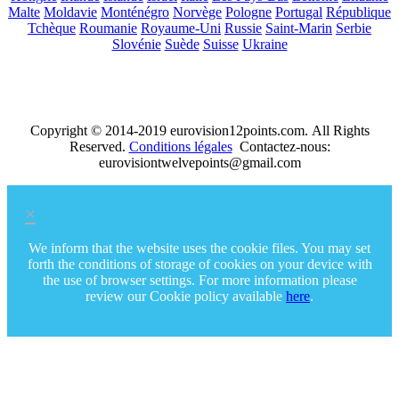
Malte
Moldavie
Monténégro
Norvège
Pologne
Portugal
République
Tchèque
Roumanie
Royaume-Uni
Russie
Saint-Marin
Serbie
Slovénie
Suède
Suisse
Ukraine
Copyright © 2014-2019 eurovision12points.com. All Rights
Reserved.
Conditions légales
Contactez-nous:
eurovisiontwelvepoints@gmail.com
×
We inform that the website uses the cookie files. You may set
forth the conditions of storage of cookies on your device with
the use of browser settings. For more information please
review our Cookie policy available
here
.