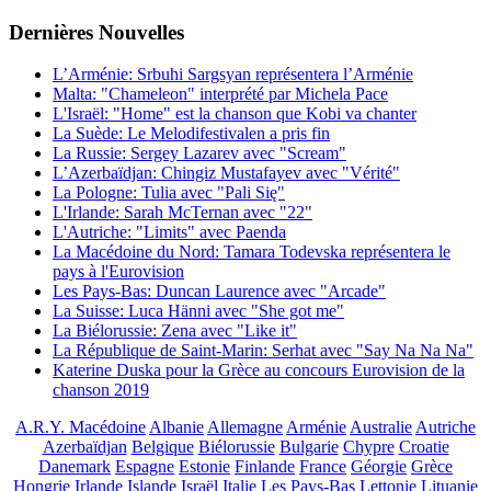
Dernières
Νouvelles
L’Arménie: Srbuhi Sargsyan représentera l’Arménie
Malta: "Chameleon" interprété par Michela Pace
L'Israël: "Home" est la chanson que Kobi va chanter
La Suède: Le Melodifestivalen a pris fin
La Russie: Sergey Lazarev avec "Scream"
L’Azerbaïdjan: Chingiz Mustafayev avec "Vérité"
La Pologne: Tulia avec "Pali Się"
L'Irlande: Sarah McTernan avec "22"
L'Autriche: "Limits" avec Paenda
La Macédoine du Nord: Tamara Todevska représentera le
pays à l'Eurovision
Les Pays-Bas: Duncan Laurence avec "Arcade"
La Suisse: Luca Hänni avec "She got me"
La Biélorussie: Zena avec "Like it"
La République de Saint-Marin: Serhat avec "Say Na Na Na"
Katerine Duska pour la Grèce au concours Eurovision de la
chanson 2019
A.R.Y. Macédoine
Albanie
Allemagne
Arménie
Australie
Autriche
Azerbaïdjan
Belgique
Biélorussie
Bulgarie
Chypre
Croatie
Danemark
Espagne
Estonie
Finlande
France
Géorgie
Grèce
Hongrie
Irlande
Islande
Israël
Italie
Les Pays-Bas
Lettonie
Lituanie