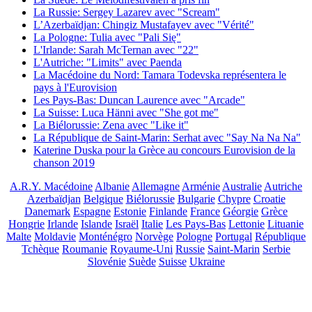
La Russie: Sergey Lazarev avec "Scream"
L’Azerbaïdjan: Chingiz Mustafayev avec "Vérité"
La Pologne: Tulia avec "Pali Się"
L'Irlande: Sarah McTernan avec "22"
L'Autriche: "Limits" avec Paenda
La Macédoine du Nord: Tamara Todevska représentera le
pays à l'Eurovision
Les Pays-Bas: Duncan Laurence avec "Arcade"
La Suisse: Luca Hänni avec "She got me"
La Biélorussie: Zena avec "Like it"
La République de Saint-Marin: Serhat avec "Say Na Na Na"
Katerine Duska pour la Grèce au concours Eurovision de la
chanson 2019
A.R.Y. Macédoine
Albanie
Allemagne
Arménie
Australie
Autriche
Azerbaïdjan
Belgique
Biélorussie
Bulgarie
Chypre
Croatie
Danemark
Espagne
Estonie
Finlande
France
Géorgie
Grèce
Hongrie
Irlande
Islande
Israël
Italie
Les Pays-Bas
Lettonie
Lituanie
Malte
Moldavie
Monténégro
Norvège
Pologne
Portugal
République
Tchèque
Roumanie
Royaume-Uni
Russie
Saint-Marin
Serbie
Slovénie
Suède
Suisse
Ukraine