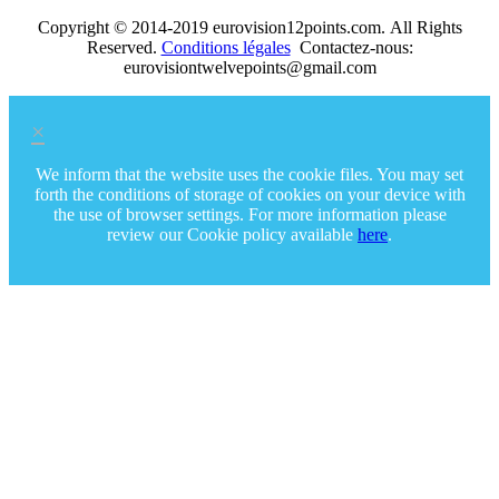
Copyright © 2014-2019 eurovision12points.com. All Rights
Reserved.
Conditions légales
Contactez-nous:
eurovisiontwelvepoints@gmail.com
×
We inform that the website uses the cookie files. You may set
forth the conditions of storage of cookies on your device with
the use of browser settings. For more information please
review our Cookie policy available
here
.