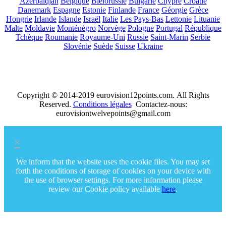
Azerbaïdjan
Belgique
Biélorussie
Bulgarie
Chypre
Croatie
Danemark
Espagne
Estonie
Finlande
France
Géorgie
Grèce
Hongrie
Irlande
Islande
Israël
Italie
Les Pays-Bas
Lettonie
Lituanie
Malte
Moldavie
Monténégro
Norvège
Pologne
Portugal
République
Tchèque
Roumanie
Royaume-Uni
Russie
Saint-Marin
Serbie
Slovénie
Suède
Suisse
Ukraine
Copyright © 2014-2019 eurovision12points.com. All Rights
Reserved.
Conditions légales
Contactez-nous:
eurovisiontwelvepoints@gmail.com
×
We inform that the website uses the cookie files. You may set
forth the conditions of storage of cookies on your device with
the use of browser settings. For more information please
review our Cookie policy available
here
.