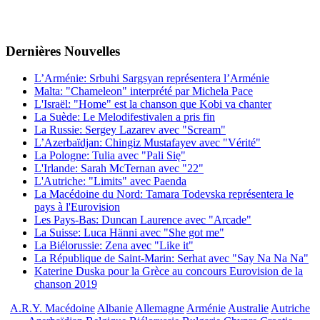
Dernières
Νouvelles
L’Arménie: Srbuhi Sargsyan représentera l’Arménie
Malta: "Chameleon" interprété par Michela Pace
L'Israël: "Home" est la chanson que Kobi va chanter
La Suède: Le Melodifestivalen a pris fin
La Russie: Sergey Lazarev avec "Scream"
L’Azerbaïdjan: Chingiz Mustafayev avec "Vérité"
La Pologne: Tulia avec "Pali Się"
L'Irlande: Sarah McTernan avec "22"
L'Autriche: "Limits" avec Paenda
La Macédoine du Nord: Tamara Todevska représentera le
pays à l'Eurovision
Les Pays-Bas: Duncan Laurence avec "Arcade"
La Suisse: Luca Hänni avec "She got me"
La Biélorussie: Zena avec "Like it"
La République de Saint-Marin: Serhat avec "Say Na Na Na"
Katerine Duska pour la Grèce au concours Eurovision de la
chanson 2019
A.R.Y. Macédoine
Albanie
Allemagne
Arménie
Australie
Autriche