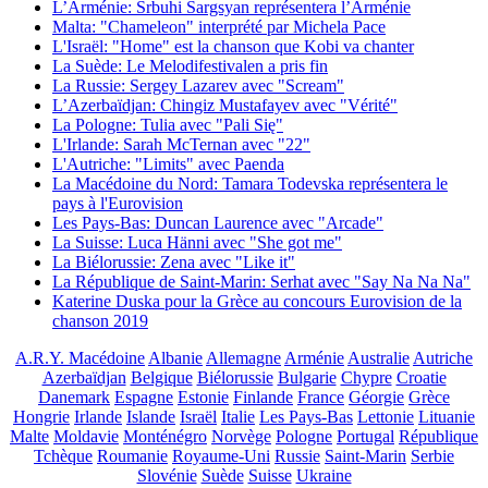
L’Arménie: Srbuhi Sargsyan représentera l’Arménie
Malta: "Chameleon" interprété par Michela Pace
L'Israël: "Home" est la chanson que Kobi va chanter
La Suède: Le Melodifestivalen a pris fin
La Russie: Sergey Lazarev avec "Scream"
L’Azerbaïdjan: Chingiz Mustafayev avec "Vérité"
La Pologne: Tulia avec "Pali Się"
L'Irlande: Sarah McTernan avec "22"
L'Autriche: "Limits" avec Paenda
La Macédoine du Nord: Tamara Todevska représentera le
pays à l'Eurovision
Les Pays-Bas: Duncan Laurence avec "Arcade"
La Suisse: Luca Hänni avec "She got me"
La Biélorussie: Zena avec "Like it"
La République de Saint-Marin: Serhat avec "Say Na Na Na"
Katerine Duska pour la Grèce au concours Eurovision de la
chanson 2019
A.R.Y. Macédoine
Albanie
Allemagne
Arménie
Australie
Autriche
Azerbaïdjan
Belgique
Biélorussie
Bulgarie
Chypre
Croatie
Danemark
Espagne
Estonie
Finlande
France
Géorgie
Grèce
Hongrie
Irlande
Islande
Israël
Italie
Les Pays-Bas
Lettonie
Lituanie
Malte
Moldavie
Monténégro
Norvège
Pologne
Portugal
République
Tchèque
Roumanie
Royaume-Uni
Russie
Saint-Marin
Serbie
Slovénie
Suède
Suisse
Ukraine