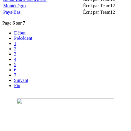
Monténégro
Écrit par Team12
Pays-Bas
Écrit par Team12
Page 6 sur 7
Début
Précédent
1
2
3
4
5
6
7
Suivant
Fin