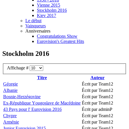
Vienne 2015
Stockholm 2016
Kiev 2017
Le début
Vainqueurs
Anniversaires
Congratulations Show
Eurovision's Greatest Hits
Stockholm 2016
Affichage #
Titre
Auteur
Géorgie
Écrit par Team12
Albanie
Écrit par Team12
Bosnie-Herzégovine
Écrit par Team12
Ex-République Υougoslave de Macédoine
Écrit par Team12
43 Pays pour l' Eurovision 2016
Écrit par adminP
Chypre
Écrit par Team12
Arménie
Écrit par Team12
Junior Eurovision 2015
Écrit par Team12