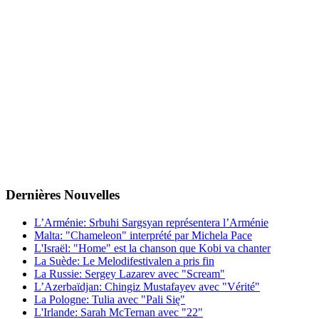
Dernières
Νouvelles
L’Arménie: Srbuhi Sargsyan représentera l’Arménie
Malta: "Chameleon" interprété par Michela Pace
L'Israël: "Home" est la chanson que Kobi va chanter
La Suède: Le Melodifestivalen a pris fin
La Russie: Sergey Lazarev avec "Scream"
L’Azerbaïdjan: Chingiz Mustafayev avec "Vérité"
La Pologne: Tulia avec "Pali Się"
L'Irlande: Sarah McTernan avec "22"