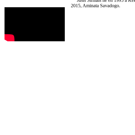
Justs Sirmais né en 1995 à Kekav
2015, Aminata Savadogo.