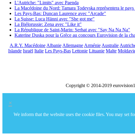
L'Autriche: "Limits" avec Paenda
La Macédoine du Nord: Tamara Todevska représentera le pays 
Les Pays-Bas: Duncan Laurence avec "Arcade"
La Suisse: Luca Hänni avec "She got me"
La Biélorussie: Zena avec "Like it"
La République de Saint-Marin: Serhat avec "Say Na Na Na"
Katerine Duska pour la Grèce au concours Eurovision de la c
A.R.Y. Macédoine
Albanie
Allemagne
Arménie
Australie
Autrich
Islande
Israël
Italie
Les Pays-Bas
Lettonie
Lituanie
Malte
Moldavi
Copyright © 2014-2019 eurovision1
×
We inform that the website uses the cookie files. You may set f