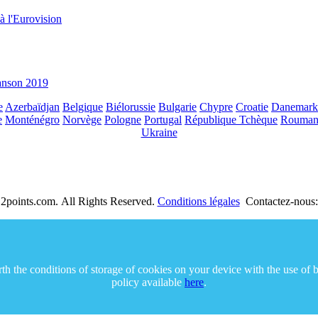
à l'Eurovision
hanson 2019
e
Azerbaïdjan
Belgique
Biélorussie
Bulgarie
Chypre
Croatie
Danemark
e
Monténégro
Norvège
Pologne
Portugal
République Tchèque
Rouman
Ukraine
2points.com. All Rights Reserved.
Conditions légales
Contactez-nous:
orth the conditions of storage of cookies on your device with the use of
policy available
here
.