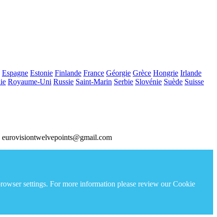
Espagne
Estonie
Finlande
France
Géorgie
Grèce
Hongrie
Irlande
ie
Royaume-Uni
Russie
Saint-Marin
Serbie
Slovénie
Suède
Suisse
 eurovisiontwelvepoints@gmail.com
 browser settings. For more information please review our Cookie