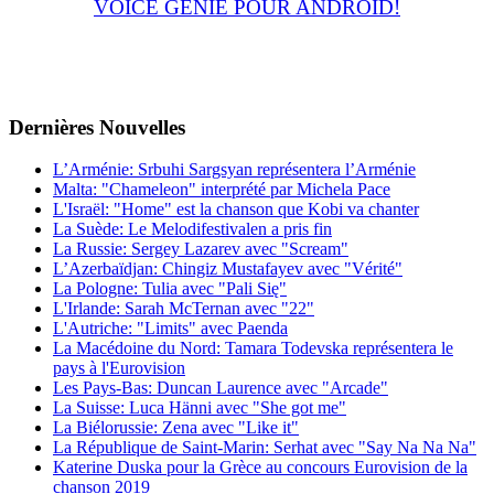
VOICE GENIE POUR ANDROID!
Dernières
Νouvelles
L’Arménie: Srbuhi Sargsyan représentera l’Arménie
Malta: "Chameleon" interprété par Michela Pace
L'Israël: "Home" est la chanson que Kobi va chanter
La Suède: Le Melodifestivalen a pris fin
La Russie: Sergey Lazarev avec "Scream"
L’Azerbaïdjan: Chingiz Mustafayev avec "Vérité"
La Pologne: Tulia avec "Pali Się"
L'Irlande: Sarah McTernan avec "22"
L'Autriche: "Limits" avec Paenda
La Macédoine du Nord: Tamara Todevska représentera le
pays à l'Eurovision
Les Pays-Bas: Duncan Laurence avec "Arcade"
La Suisse: Luca Hänni avec "She got me"
La Biélorussie: Zena avec "Like it"
La République de Saint-Marin: Serhat avec "Say Na Na Na"
Katerine Duska pour la Grèce au concours Eurovision de la
chanson 2019