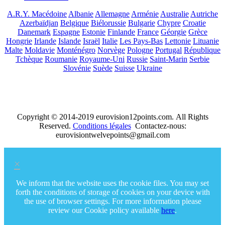
A.R.Y. Macédoine
Albanie
Allemagne
Arménie
Australie
Autriche
Azerbaïdjan
Belgique
Biélorussie
Bulgarie
Chypre
Croatie
Danemark
Espagne
Estonie
Finlande
France
Géorgie
Grèce
Hongrie
Irlande
Islande
Israël
Italie
Les Pays-Bas
Lettonie
Lituanie
Malte
Moldavie
Monténégro
Norvège
Pologne
Portugal
République
Tchèque
Roumanie
Royaume-Uni
Russie
Saint-Marin
Serbie
Slovénie
Suède
Suisse
Ukraine
Copyright © 2014-2019 eurovision12points.com. All Rights
Reserved.
Conditions légales
Contactez-nous:
eurovisiontwelvepoints@gmail.com
×
We inform that the website uses the cookie files. You may set
forth the conditions of storage of cookies on your device with
the use of browser settings. For more information please
review our Cookie policy available
here
.