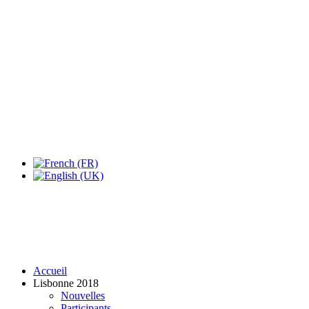
Expo Tel Aviv
Tel Aviv, Israel
14, 16 & 18 May 2019
Accueil
Lisbonne 2018
Nouvelles
Participants